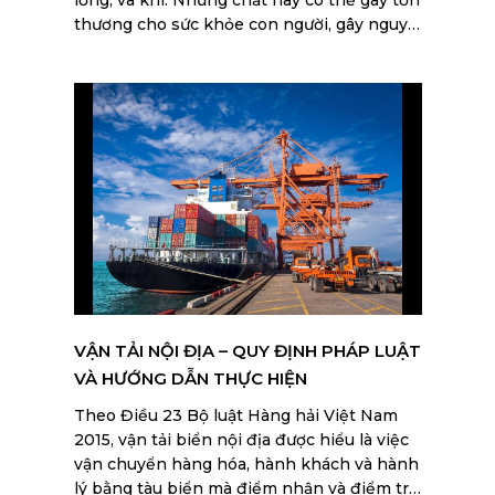
lỏng, và khí. Những chất này có thể gây tổn
thương cho sức khỏe con người, gây nguy
hại cho môi trường, và đe dọa an toàn cũng
như an ninh quốc gia. Các mặt hàng này sẽ
bị phát hiện và thu giữ theo quy định hải
quan. Hãy tìm hiểu kỹ để tránh rơi vào các
trường hợp mất thời gian và tiền bạc.
VẬN TẢI NỘI ĐỊA – QUY ĐỊNH PHÁP LUẬT
VÀ HƯỚNG DẪN THỰC HIỆN
Theo Điều 23 Bộ luật Hàng hải Việt Nam
2015, vận tải biển nội địa được hiểu là việc
vận chuyển hàng hóa, hành khách và hành
lý bằng tàu biển mà điểm nhận và điểm trả