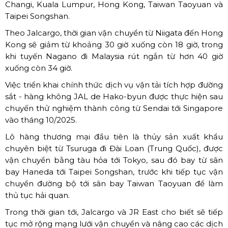
Changi, Kuala Lumpur, Hong Kong, Taiwan Taoyuan và
Taipei Songshan.
Theo Jalcargo, thời gian vận chuyển từ Niigata đến Hong
Kong sẽ giảm từ khoảng 30 giờ xuống còn 18 giờ, trong
khi tuyến Nagano đi Malaysia rút ngắn từ hơn 40 giờ
xuống còn 34 giờ.
Việc triển khai chính thức dịch vụ vận tải tích hợp đường
sắt - hàng không JAL de Hako-byun được thực hiện sau
chuyến thử nghiệm thành công từ Sendai tới Singapore
vào tháng 10/2025.
Lô hàng thương mại đầu tiên là thủy sản xuất khẩu
chuyên biệt từ Tsuruga đi Đài Loan (Trung Quốc), được
vận chuyển bằng tàu hỏa tới Tokyo, sau đó bay từ sân
bay Haneda tới Taipei Songshan, trước khi tiếp tục vận
chuyển đường bộ tới sân bay Taiwan Taoyuan để làm
thủ tục hải quan.
Trong thời gian tới, Jalcargo và JR East cho biết sẽ tiếp
tục mở rộng mạng lưới vận chuyển và nâng cao các dịch