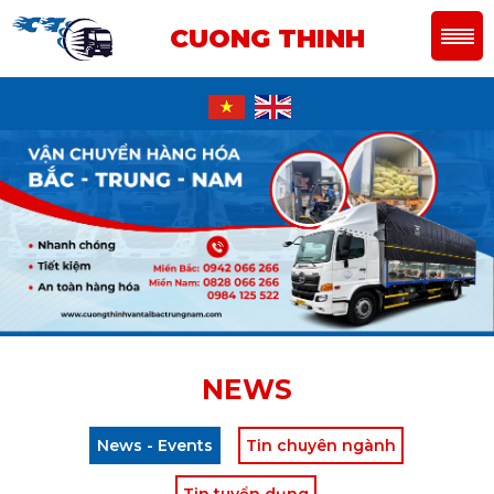
CUONG THINH
NEWS
News - Events
Tin chuyên ngành
Tin tuyển dụng