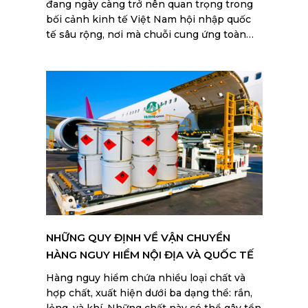
đang ngày càng trở nên quan trọng trong
bối cảnh kinh tế Việt Nam hội nhập quốc
tế sâu rộng, nơi mà chuỗi cung ứng toàn
cầu đòi hỏi sự tuân thủ nghiêm ngặt để
đảm bảo hiệu quả và an toàn.
NHỮNG QUY ĐỊNH VỀ VẬN CHUYỂN
HÀNG NGUY HIỂM NỘI ĐỊA VÀ QUỐC TẾ
Hàng nguy hiểm chứa nhiều loại chất và
hợp chất, xuất hiện dưới ba dạng thể: rắn,