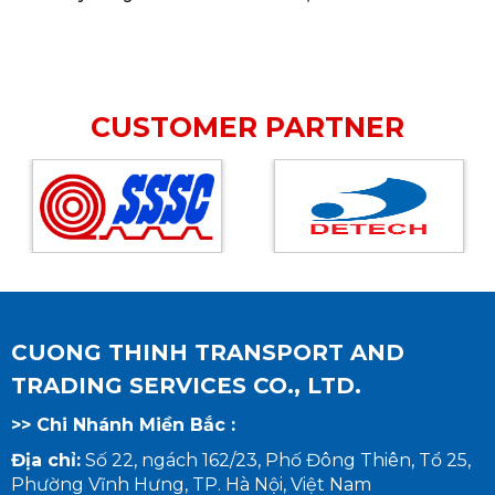
đều thuộc vùng biển Việt Nam. Đây là hình
thức vận chuyển phục vụ nhu cầu kinh tế
trong nước, góp phần kết nối chuỗi cung
ứng và phát triển thương mại quốc gia
CUSTOMER PARTNER
CUONG THINH TRANSPORT AND
TRADING SERVICES CO., LTD.
>> Chi Nhánh Miền Bắc :
Địa chỉ:
Số 22, ngách 162/23, Phố Đông Thiên, Tổ 25,
Phường Vĩnh Hưng, TP. Hà Nội, Việt Nam