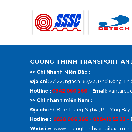
CUONG THINH TRANSPORT AND 
>> Chi Nhánh Miền Bắc :
Địa chỉ:
Số 22, ngách 162/23, Phố Đông Thi
Hotline :
0942 066 266 -
Email:
vantai.c
>> Chi nhánh miền Nam :
Địa chỉ:
Số 8 Lê Trung Nghĩa, Phường Bảy 
Hotline :
0828 066 266 - 098412 55 22 -
Website:
www.cuongthinhvantaibactrun