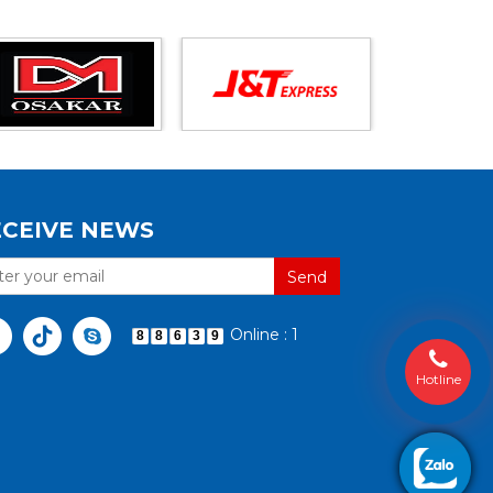
ECEIVE NEWS
Online : 1
8
8
6
3
9
Hotline