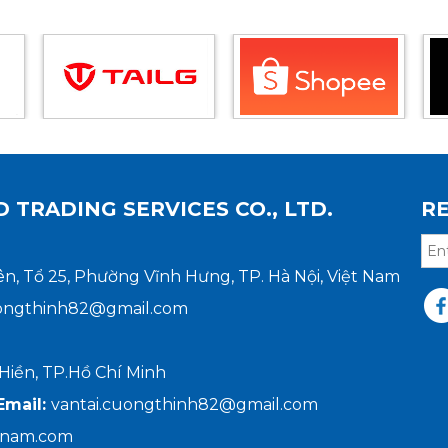
TRADING SERVICES CO., LTD.
R
ên, Tổ 25, Phường Vĩnh Hưng, TP. Hà Nội, Việt Nam
uongthinh82@gmail.com
Hiền, TP.Hồ Chí Minh
Email:
vantai.cuongthinh82@gmail.com
gnam.com