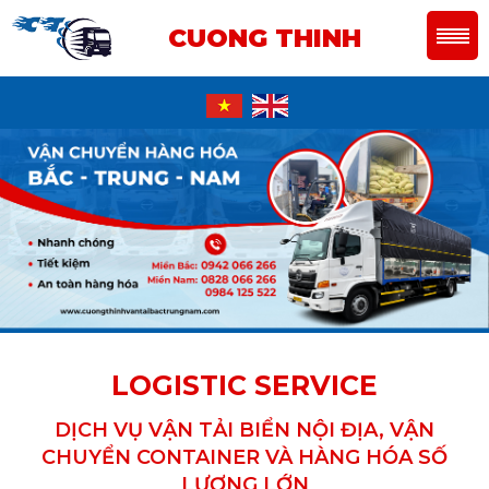
CUONG THINH
LOGISTIC SERVICE
DỊCH VỤ VẬN TẢI BIỂN NỘI ĐỊA, VẬN
CHUYỂN CONTAINER VÀ HÀNG HÓA SỐ
LƯỢNG LỚN