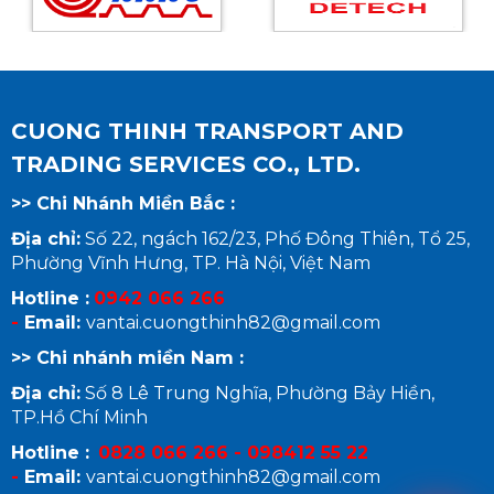
CUONG THINH TRANSPORT AND
TRADING SERVICES CO., LTD.
>> Chi Nhánh Miền Bắc :
Địa chỉ:
Số 22, ngách 162/23, Phố Đông Thiên, Tổ 25,
Phường Vĩnh Hưng, TP. Hà Nội, Việt Nam
Hotline :
0942 066 266
-
Email:
vantai.cuongthinh82@gmail.com
>> Chi nhánh miền Nam :
Địa chỉ:
Số 8 Lê Trung Nghĩa, Phường Bảy Hiền,
TP.Hồ Chí Minh
Hotline :
0828 066 266 - 098412 55 22
-
Email:
vantai.cuongthinh82@gmail.com