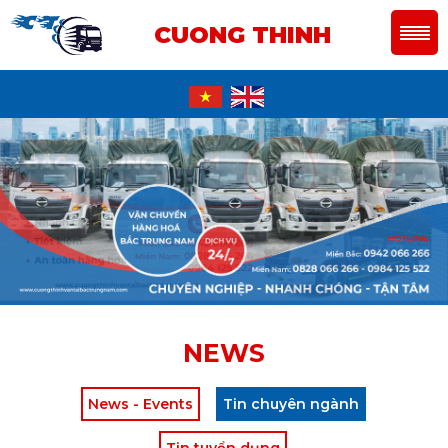
CUONG THINH
NEWS
News - Events
Tin chuyên ngành
Tin tuyển dụng