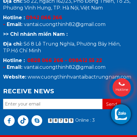
Địa chỉ:
Số 22, ngách 162/23, Phố Đông Thiên, Tổ 25,
Phường Vĩnh Hưng, TP. Hà Nội, Việt Nam
Hotline :
0942 066 266
-
Email:
vantai.cuongthinh82@gmail.com
>> Chi nhánh miền Nam :
Địa chỉ:
Số 8 Lê Trung Nghĩa, Phường Bảy Hiền,
TP.Hồ Chí Minh
Hotline :
0828 066 266 - 098412 55 22
-
Email:
vantai.cuongthinh82@gmail.com
Website:
www.cuongthinhvantaibactrungnam.com
Hotline
RECEIVE NEWS
Online : 3
8
8
7
9
9