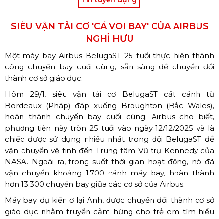
SIÊU VẬN TẢI CƠ 'CÁ VOI BAY' CỦA AIRBUS
NGHỈ HƯU
Một máy bay Airbus BelugaST 25 tuổi thực hiện thành
công chuyến bay cuối cùng, sẵn sàng để chuyển đổi
thành cơ sở giáo dục.
Hôm 29/1, siêu vận tải cơ BelugaST cất cánh từ
Bordeaux (Pháp) đáp xuống Broughton (Bắc Wales),
hoàn thành chuyến bay cuối cùng. Airbus cho biết,
phương tiện này tròn 25 tuổi vào ngày 12/12/2025 và là
chiếc được sử dụng nhiều nhất trong đội BelugaST để
vận chuyển vệ tinh đến Trung tâm Vũ trụ Kennedy của
NASA. Ngoài ra, trong suốt thời gian hoạt động, nó đã
vận chuyển khoảng 1.700 cánh máy bay, hoàn thành
hơn 13.300 chuyến bay giữa các cơ sở của Airbus.
Máy bay dự kiến ở lại Anh, được chuyển đổi thành cơ sở
giáo dục nhằm truyền cảm hứng cho trẻ em tìm hiểu