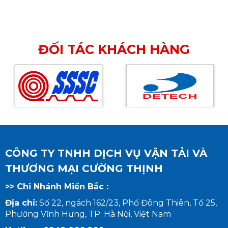
thức vận chuyển phục vụ nhu cầu kinh tế
trong nước, góp phần kết nối chuỗi cung
ứng và phát triển thương mại quốc gia
ĐỐI TÁC KHÁCH HÀNG
CÔNG TY TNHH DỊCH VỤ VẬN TẢI VÀ
THƯƠNG MẠI CƯỜNG THỊNH
>> Chi Nhánh Miền Bắc :
Địa chỉ:
Số 22, ngách 162/23, Phố Đông Thiên, Tổ 25,
Phường Vĩnh Hưng, TP. Hà Nội, Việt Nam