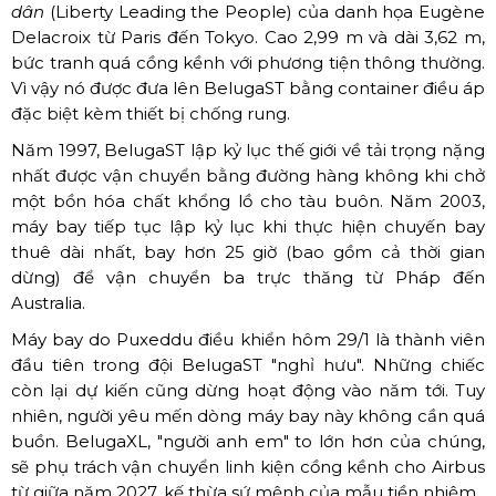
dân
(Liberty Leading the People) của danh họa Eugène
Delacroix từ Paris đến Tokyo. Cao 2,99 m và dài 3,62 m,
bức tranh quá cồng kềnh với phương tiện thông thường.
Vì vậy nó được đưa lên BelugaST bằng container điều áp
đặc biệt kèm thiết bị chống rung.
Năm 1997, BelugaST lập kỷ lục thế giới về tải trọng nặng
nhất được vận chuyển bằng đường hàng không khi chở
một bồn hóa chất khổng lồ cho tàu buôn. Năm 2003,
máy bay tiếp tục lập kỷ lục khi thực hiện chuyến bay
thuê dài nhất, bay hơn 25 giờ (bao gồm cả thời gian
dừng) để vận chuyển ba trực thăng từ Pháp đến
Australia.
Máy bay do Puxeddu điều khiển hôm 29/1 là thành viên
đầu tiên trong đội BelugaST "nghỉ hưu". Những chiếc
còn lại dự kiến cũng dừng hoạt động vào năm tới. Tuy
nhiên, người yêu mến dòng máy bay này không cần quá
buồn. BelugaXL, "người anh em" to lớn hơn của chúng,
sẽ phụ trách vận chuyển linh kiện cồng kềnh cho Airbus
từ giữa năm 2027, kế thừa sứ mệnh của mẫu tiền nhiệm.