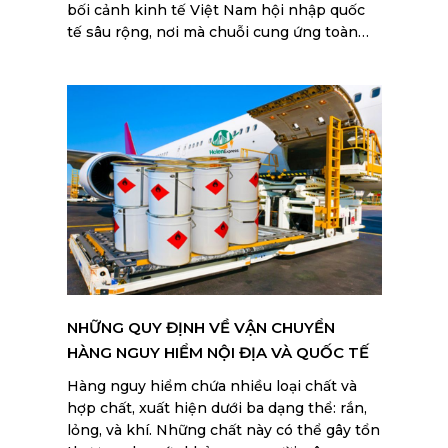
bối cảnh kinh tế Việt Nam hội nhập quốc
tế sâu rộng, nơi mà chuỗi cung ứng toàn
cầu đòi hỏi sự tuân thủ nghiêm ngặt để
đảm bảo hiệu quả và an toàn.
NHỮNG QUY ĐỊNH VỀ VẬN CHUYỂN
HÀNG NGUY HIỂM NỘI ĐỊA VÀ QUỐC TẾ
Hàng nguy hiểm chứa nhiều loại chất và
hợp chất, xuất hiện dưới ba dạng thể: rắn,
lỏng, và khí. Những chất này có thể gây tổn