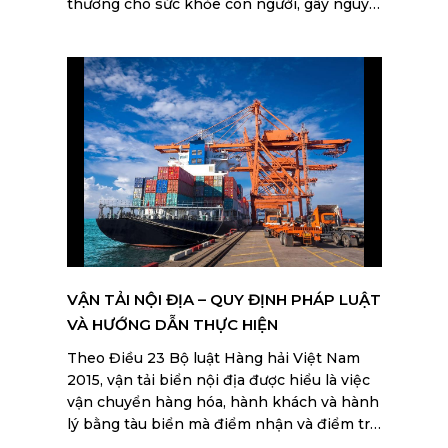
thương cho sức khỏe con người, gây nguy
hại cho môi trường, và đe dọa an toàn cũng
như an ninh quốc gia. Các mặt hàng này sẽ
bị phát hiện và thu giữ theo quy định hải
quan. Hãy tìm hiểu kỹ để tránh rơi vào các
trường hợp mất thời gian và tiền bạc.
VẬN TẢI NỘI ĐỊA – QUY ĐỊNH PHÁP LUẬT
VÀ HƯỚNG DẪN THỰC HIỆN
Theo Điều 23 Bộ luật Hàng hải Việt Nam
2015, vận tải biển nội địa được hiểu là việc
vận chuyển hàng hóa, hành khách và hành
lý bằng tàu biển mà điểm nhận và điểm trả
đều thuộc vùng biển Việt Nam. Đây là hình