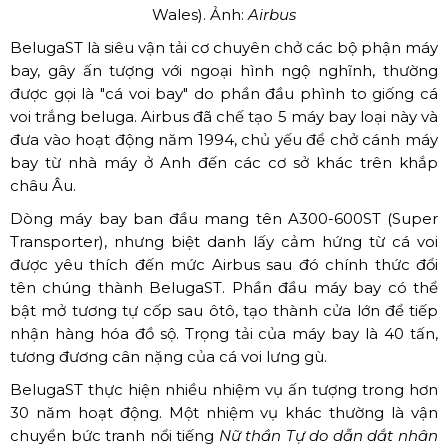
Wales). Ảnh:
Airbus
BelugaST là siêu vận tải cơ chuyên chở các bộ phận máy
bay, gây ấn tượng với ngoại hình ngộ nghĩnh, thường
được gọi là "cá voi bay" do phần đầu phình to giống cá
voi trắng beluga. Airbus đã chế tạo 5 máy bay loại này và
đưa vào hoạt động năm 1994, chủ yếu để chở cánh máy
bay từ nhà máy ở Anh đến các cơ sở khác trên khắp
châu Âu.
Dòng máy bay ban đầu mang tên A300-600ST (Super
Transporter), nhưng biệt danh lấy cảm hứng từ cá voi
được yêu thích đến mức Airbus sau đó chính thức đổi
tên chúng thành BelugaST. Phần đầu máy bay có thể
bật mở tương tự cốp sau ôtô, tạo thành cửa lớn để tiếp
nhận hàng hóa đồ sộ. Trọng tải của máy bay là 40 tấn,
tương đương cân nặng của cá voi lưng gù.
BelugaST thực hiện nhiều nhiệm vụ ấn tượng trong hơn
30 năm hoạt động. Một nhiệm vụ khác thường là vận
chuyển bức tranh nổi tiếng
Nữ thần Tự do dẫn dắt nhân