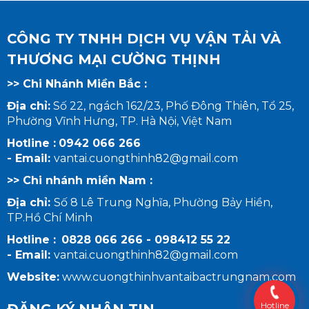
CÔNG TY TNHH DỊCH VỤ VẬN TẢI VÀ
THƯƠNG MẠI CƯỜNG THỊNH
>> Chi Nhánh Miền Bắc :
Địa chỉ:
Số 22, ngách 162/23, Phố Đông Thiên, Tổ 25,
Phường Vĩnh Hưng, TP. Hà Nội, Việt Nam
Hotline :
0942 066 266
- Email:
vantai.cuongthinh82@gmail.com
>> Chi nhánh miền Nam :
Địa chỉ:
Số 8 Lê Trung Nghĩa, Phường Bảy Hiền,
TP.Hồ Chí Minh
Hotline :
0828 066 266 - 098412 55 22
-
Email:
vantai.cuongthinh82@gmail.com
Website:
www.cuongthinhvantaibactrungnam.com
Hotline
ĐĂNG KÝ NHẬN TIN