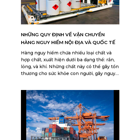
NHỮNG QUY ĐỊNH VỀ VẬN CHUYỂN
HÀNG NGUY HIỂM NỘI ĐỊA VÀ QUỐC TẾ
Hàng nguy hiểm chứa nhiều loại chất và
hợp chất, xuất hiện dưới ba dạng thể: rắn,
lỏng, và khí. Những chất này có thể gây tổn
thương cho sức khỏe con người, gây nguy
hại cho môi trường, và đe dọa an toàn cũng
như an ninh quốc gia. Các mặt hàng này sẽ
bị phát hiện và thu giữ theo quy định hải
quan. Hãy tìm hiểu kỹ để tránh rơi vào các
trường hợp mất thời gian và tiền bạc.