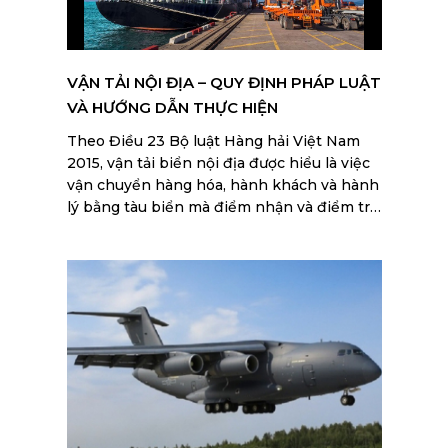
VẬN TẢI NỘI ĐỊA – QUY ĐỊNH PHÁP LUẬT
VÀ HƯỚNG DẪN THỰC HIỆN
Theo Điều 23 Bộ luật Hàng hải Việt Nam
2015, vận tải biển nội địa được hiểu là việc
vận chuyển hàng hóa, hành khách và hành
lý bằng tàu biển mà điểm nhận và điểm trả
đều thuộc vùng biển Việt Nam. Đây là hình
thức vận chuyển phục vụ nhu cầu kinh tế
trong nước, góp phần kết nối chuỗi cung
ứng và phát triển thương mại quốc gia