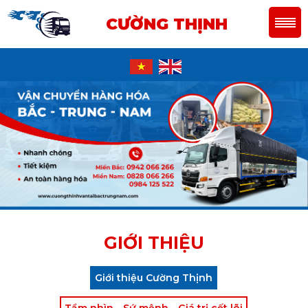
CƯỜNG THỊNH
GIỚI THIỆU
Giới thiệu Cường Thịnh
Tầm nhìn - Sứ mệnh - Giá trị cốt lõi