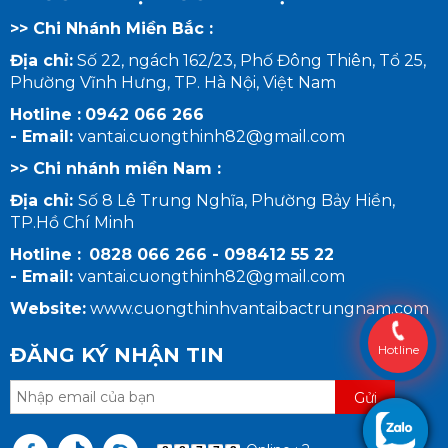
>> Chi Nhánh Miền Bắc :
Địa chỉ:
Số 22, ngách 162/23, Phố Đông Thiên, Tổ 25,
Phường Vĩnh Hưng, TP. Hà Nội, Việt Nam
Hotline :
0942 066 266
- Email:
vantai.cuongthinh82@gmail.com
>> Chi nhánh miền Nam :
Địa chỉ:
Số 8 Lê Trung Nghĩa, Phường Bảy Hiền,
TP.Hồ Chí Minh
Hotline :
0828 066 266 - 098412 55 22
-
Email:
vantai.cuongthinh82@gmail.com
Website:
www.cuongthinhvantaibactrungnam.com
Hotline
ĐĂNG KÝ NHẬN TIN