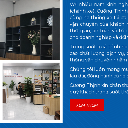
Với nhiều năm kinh ngh
(chành xe), Cường Thịn
cùng hệ thống xe tải đa
vận chuyển của khách 
thời gian, an toàn và tố
cho doanh nghiệp và đối 
Trong suốt quá trình h
cao chất lượng dịch vụ, 
thống vận chuyển nhằm 
Chúng tôi luôn mong muố
lâu dài, đồng hành cùng 
Cường Thịnh xin chân th
quý khách trong suốt thờ
XEM THÊM