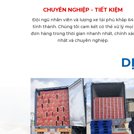
IỆM
NHANH CHÓNG - CHÍNH XÁC
ủ khắp 64
Chúng tôi cam kết giao hàng đúng hẹn, đúng
xử lý mọi
thời gian cam kết, đúng địa điểm giao nhận
 chính xác
chính xác một cách tuyệt đối theo yêu cầu của
quý khách hàng
D