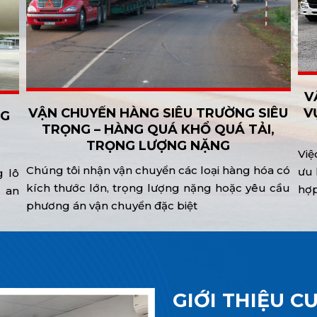
V
VẬN CHUYỂN HÀNG SIÊU TRƯỜNG SIÊU
V
NG
TRỌNG – HÀNG QUÁ KHỔ QUÁ TẢI,
TRỌNG LƯỢNG NẶNG
Việ
Chúng tôi nhận vận chuyển các loại hàng hóa có
ưu 
g lô
kích thước lớn, trọng lượng nặng hoặc yêu cầu
hợp
ộ an
phương án vận chuyển đặc biệt
GIỚI THIỆU C