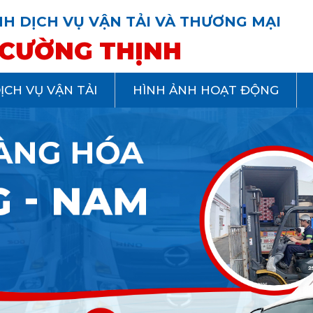
H DỊCH VỤ VẬN TẢI VÀ THƯƠNG MẠI
CƯỜNG THỊNH
ỊCH VỤ VẬN TẢI
HÌNH ẢNH HOẠT ĐỘNG