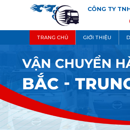
CÔNG TY TNH
TRANG CHỦ
GIỚI THIỆU
D