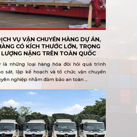
ỊCH VỤ VẬN CHUYỂN HÀNG DỰ ÁN,
HÀNG CÓ KÍCH THƯỚC LỚN, TRỌNG
LƯỢNG NẶNG TRÊN TOÀN QUỐC
 là những loại hàng hóa đòi hỏi quá trình
o sát, lập kế hoạch và tổ chức vận chuyển
yên nghiệp nhằm đảm bảo an toàn ...