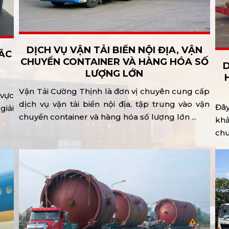
DỊCH VỤ VẬN TẢI BIỂN NỘI ĐỊA, VẬN
ẮC
CHUYỂN CONTAINER VÀ HÀNG HÓA SỐ
D
P
LƯỢNG LỚN
Vận Tải Cường Thịnh là đơn vị chuyên cung cấp
vực
dịch vụ vận tải biển nội địa, tập trung vào vận
Đây
giải
chuyển container và hàng hóa số lượng lớn ...
khả
chu