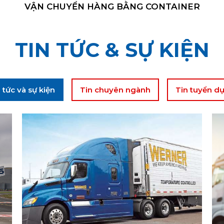
ER
VẬN CHUYỂN ĐA PHƯƠNG TIỆN
TIN TỨC & SỰ KIỆN
 tức và sự kiện
Tin chuyên ngành
Tin tuyển d