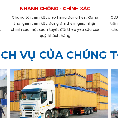
AN TOÀN - TIỆN LỢI
Cường Thịnh trang bị những vật dụng, phương
Đội
tiện vận tải tiên tiến, hiện đại đảm bảo tốt nhất
tỉn
cho quá trình vận chuyển, giao hàng. Giúp tiết
đơn 
kiệm thời gian cho khách hàng.
ỊCH VỤ CỦA CHÚNG T