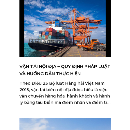
quan. Hãy tìm hiểu kỹ để tránh rơi vào các
trường hợp mất thời gian và tiền bạc.
VẬN TẢI NỘI ĐỊA – QUY ĐỊNH PHÁP LUẬT
VÀ HƯỚNG DẪN THỰC HIỆN
Theo Điều 23 Bộ luật Hàng hải Việt Nam
2015, vận tải biển nội địa được hiểu là việc
vận chuyển hàng hóa, hành khách và hành
lý bằng tàu biển mà điểm nhận và điểm trả
đều thuộc vùng biển Việt Nam. Đây là hình
thức vận chuyển phục vụ nhu cầu kinh tế
trong nước, góp phần kết nối chuỗi cung
ứng và phát triển thương mại quốc gia