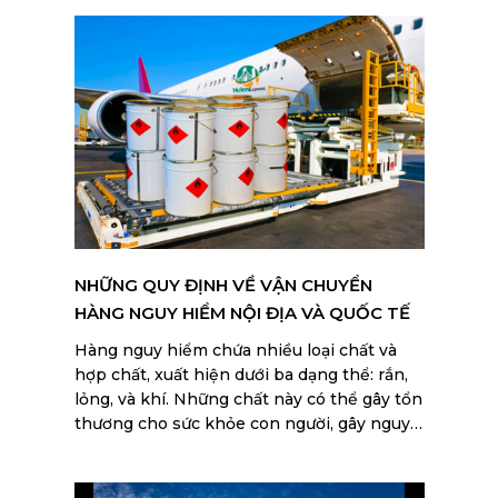
đảm bảo hiệu quả và an toàn.
NHỮNG QUY ĐỊNH VỀ VẬN CHUYỂN
HÀNG NGUY HIỂM NỘI ĐỊA VÀ QUỐC TẾ
Hàng nguy hiểm chứa nhiều loại chất và
hợp chất, xuất hiện dưới ba dạng thể: rắn,
lỏng, và khí. Những chất này có thể gây tổn
thương cho sức khỏe con người, gây nguy
hại cho môi trường, và đe dọa an toàn cũng
như an ninh quốc gia. Các mặt hàng này sẽ
bị phát hiện và thu giữ theo quy định hải