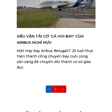
SIÊU VẬN TẢI CƠ 'CÁ VOI BAY' CỦA
AIRBUS NGHỈ HƯU
Một máy bay Airbus BelugaST 25 tuổi thực
hiện thành công chuyến bay cuối cùng,
sẵn sàng để chuyển đổi thành cơ sở giáo
dục.
1
2
>