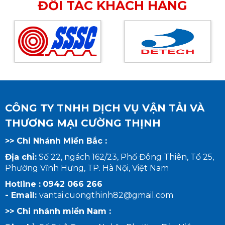
ĐỐI TÁC KHÁCH HÀNG
CÔNG TY TNHH DỊCH VỤ VẬN TẢI VÀ
THƯƠNG MẠI CƯỜNG THỊNH
>> Chi Nhánh Miền Bắc :
Địa chỉ:
Số 22, ngách 162/23, Phố Đông Thiên, Tổ 25,
Phường Vĩnh Hưng, TP. Hà Nội, Việt Nam
Hotline :
0942 066 266
- Email:
vantai.cuongthinh82@gmail.com
>> Chi nhánh miền Nam :